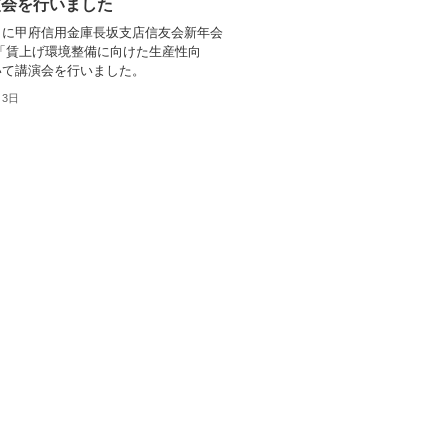
演会を行いました
日に甲府信用金庫長坂支店信友会新年会
「賃上げ環境整備に向けた生産性向
いて講演会を行いました。
月3日