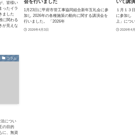
会を行いました
いて講
が、皆様い
まったイラ
1月23日に甲府市管工事協同組合新年互礼会に参
１月１３
きました
加し 2026年の各種施策の動向に関する講演会を
に参加し 
難に関わる
行いました。 「2026年
上」につ
きが見えな
2026年4月3日
2026年4
コラム
士法につい
正の目的
もに、無資